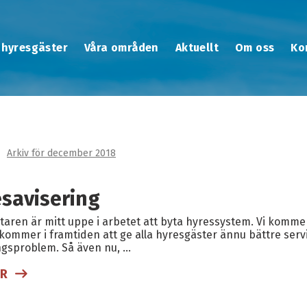
 hyresgäster
Våra områden
Aktuellt
Om oss
Ko
Arkiv för december 2018
savisering
aren är mitt uppe i arbetet att byta hyressystem. Vi kommer
 kommer i framtiden att ge alla hyresgäster ännu bättre service
ngsproblem. Så även nu, …
ER