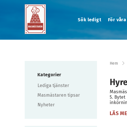
Sök ledigt
För våra
Hem
Kategorier
Hyre
Lediga tjänster
Masmäst
Masmästaren tipsar
5. Bytet
inkörni
Nyheter
LÄS M