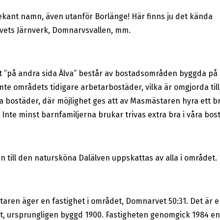
ekant namn, även utanför Borlänge! Här finns ju det kända
ets Järnverk, Domnarvsvallen, mm.
 ”på andra sida Älva” består av bostadsområden byggda på
ämte områdets tidigare arbetarbostäder, vilka är omgjorda till
 bostäder, där möjlighet ges att av Masmästaren hyra ett b
Inte minst barnfamiljerna brukar trivas extra bra i våra bos
 till den natursköna Dalälven uppskattas av alla i området.
aren äger en fastighet i området, Domnarvet 50:31. Det är e
et, ursprungligen byggd 1900. Fastigheten genomgick 1984 en