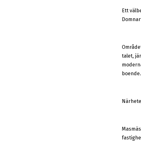
Ett välb
Domnarv
Området
talet, j
moderna
boende. 
Närheten
Masmäst
fastigh