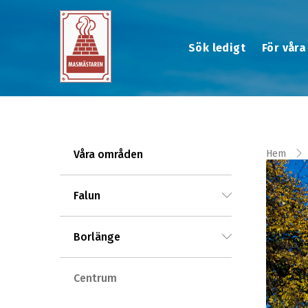
Sök ledigt
För våra
Våra områden
Hem
Falun
Borlänge
Centrum