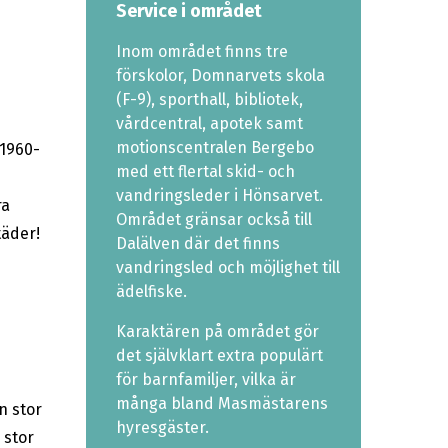
Service i området
Inom området finns tre
förskolor, Domnarvets skola
(F-9), sporthall, bibliotek,
vårdcentral, apotek samt
motionscentralen Bergebo
 1960-
med ett flertal skid- och
vandringsleder i Hönsarvet.
ra
Området gränsar också till
täder!
Dalälven där det finns
vandringsled och möjlighet till
ädelfiske.
Karaktären på området gör
det självklart extra populärt
för barnfamiljer, vilka är
många bland Masmästarens
n stor
hyresgäster.
 stor