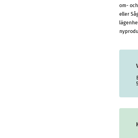
om- och 
eller Så
lägenhet
nyprodu