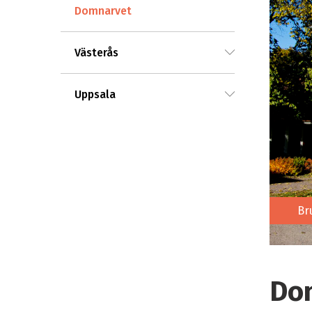
Domnarvet
Västerås
Uppsala
Br
Do