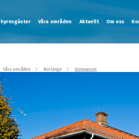
 hyresgäster
Våra områden
Aktuellt
Om oss
Ko
Våra områden
Borlänge
Domnarvet