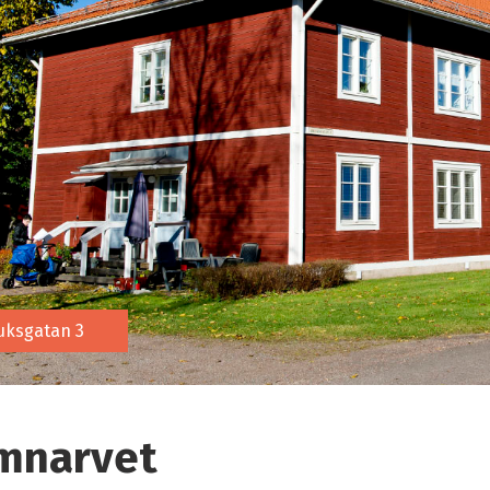
uksgatan 3
mnarvet