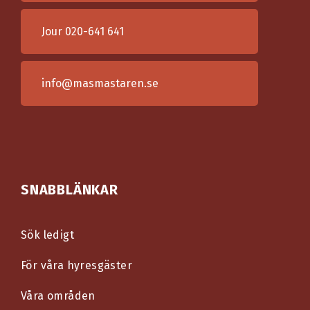
Jour
020-641 641
info@masmastaren.se
SNABBLÄNKAR
Sök ledigt
För våra hyresgäster
Våra områden